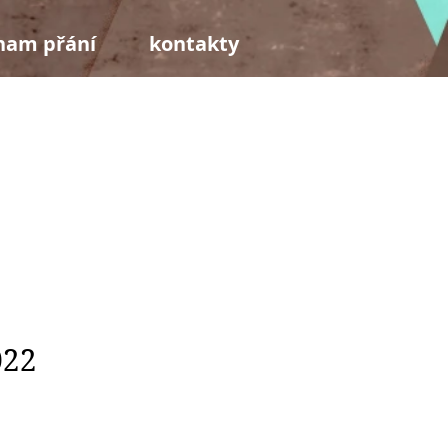
nam přání
kontakty
022