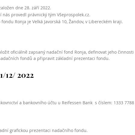
aložen dne 28. září 2022.
 nás provedl právnický tým Všeprospolek.cz.
 fondu Ronja je Velká Javorská 10, Žandov, v Libereckém kraji.
ložit oficiálně zapsaný nadační fond Ronja, definovat jeho činnosti 
 nadačních fondů a připravit základní prezentaci fondu.
/12/ 2022
nkovnictví a bankovního účtu u Reifessen Bank s číslem: 1333 7788
kladní grafickou prezentaci nadačníh
o fondu.