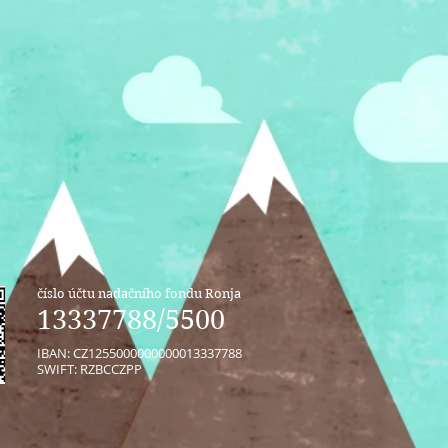
číslo účtu nadačního fondu Ronja
13337788/5500
IBAN: CZ1255000000000013337788
SWIFT: RZBCCZPP