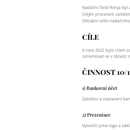
Nadační fond Ronja byl z
Celým procesem založení
Oficiální sídlo nadačního
CÍLE
V roce 2022 bylo cílem za
zorientovat se v oblasti
ČINNOST 10/11
1) Bankovní účet
Založení a nastavení ba
2) Prezentace
Vytvořili jsme logo a zá