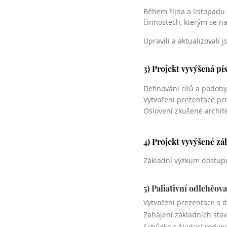
Během října a listopadu
činnostech, kterým se n
Upravili a aktualizovali
3) Projekt vyvýšená p
Definování cílů a podoby
Vytvoření
prezentace pro
Oslovení zkušené archite
4) Projekt vyvýšené z
Základní výzkum dostupný
5) Paliativní odlehčov
Vytvoření prezentace s 
Zahájení základních sta
Schůzka s Nadací rodiny