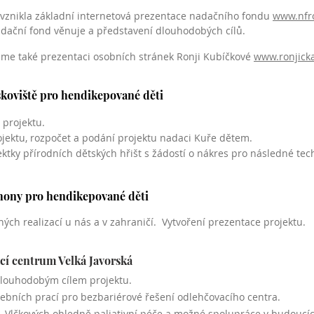
 vznikla základní internetová prezentace nadačního fondu
www.nfro
adační fond věnuje a představení dlouhodobých cílů.
 jsme také prezentaci osobních stránek Ronji Kubíčkové
www.ronjicka
ískoviště pro hendikepované děti
 projektu.
jektu, rozpočet a podání projektu nadaci Kuře dětem.
ktky přírodních dětských hřišt s žádostí o nákres pro následné te
áhony pro hendikepované děti
ch realizací u nás a v zahraničí. Vytvoření prezentace projektu.
ací centrum Velká Javorská
dlouhodobým cílem projektu.
vebních prací pro bezbariérové řešení odlehčovacího centra.
 Vlčkových ohledně paliativní péče a možné spolupráce v budoucíc