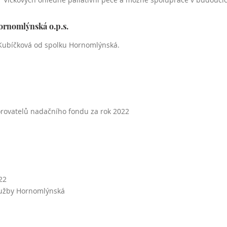
ornomlýnská o.p.s.
 Kubíčková od spolku Hornomlýnská.
rovatelů nadačního fondu za rok 2022
22
lužby Hornomlýnská