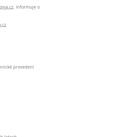
nja.cz
. Informuje o
.cz
chnické provedení
h letech.