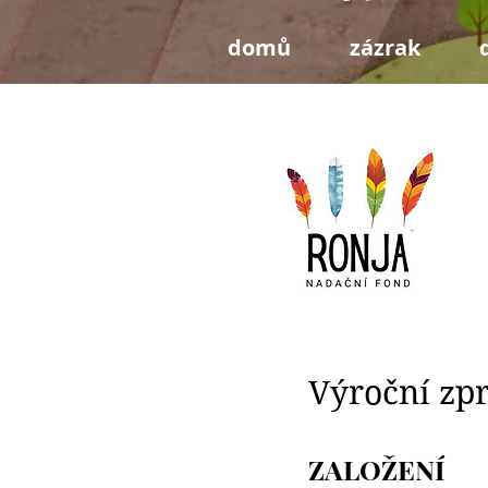
domů
zázrak
Výroční zp
ZALOŽENÍ