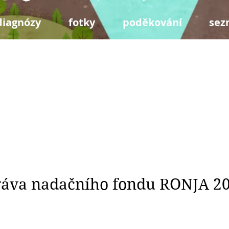
diagnózy
fotky
poděkování
sez
ráva nadačního fondu RONJA 2